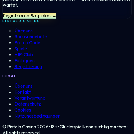
wartet.
Registrieren & spielen
→
PISTOLO CASINO
Über uns
Bonusangebote
Promo Code
Spiele
VIP-Club
Einloggen
Registrierung
LEGAL
Über uns
Kontakt
Verantwortung
Datenschutz
Cookies
Nutzungsbedingungen
© Pistolo Casino 2026 · 18+ · Glücksspiel kann süchtig machen ·
All rights reserved